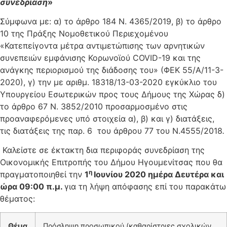
συνεδρίαση
»
Σύμφωνα με: α) το άρθρο 184 Ν. 4365/2019, β) το άρθρο
10 της Πράξης Νομοθετικού Περιεχομένου
«Κατεπείγοντα μέτρα αντιμετώπισης των αρνητικών
συνεπειών εμφάνισης Κορωνοϊού COVID-19 και της
ανάγκης περιορισμού της διάδοσης του» (ΦΕΚ 55/Α/11-3-
2020), γ) την με αριθμ. 18318/13-03-2020 εγκύκλιο του
Υπουργείου Εσωτερικών προς τους Δήμους της Χώρας δ)
το άρθρο 67 Ν. 3852/2010 προσαρμοσμένο στις
προαναφερόμενες υπό στοιχεία α), β) και γ) διατάξεις,
τις διατάξεις της παρ. 6 του άρθρου 77 του Ν.4555/2018
.
Καλείστε σε έκτακτη δια περιφοράς συνεδρίαση της
Οικονομικής Επιτροπής του Δήμου Ηγουμενίτσας που θα
η
πραγματοποιηθεί την
1
Ιουνίου 2020 ημέρα Δευτέρα και
ώρα 09:00 π.μ.
για τη λήψη απόφασης επί του παρακάτω
θέματος:
Θέμα
Πρόσληψη προσωπικού (καθαρίστριες σχολικών