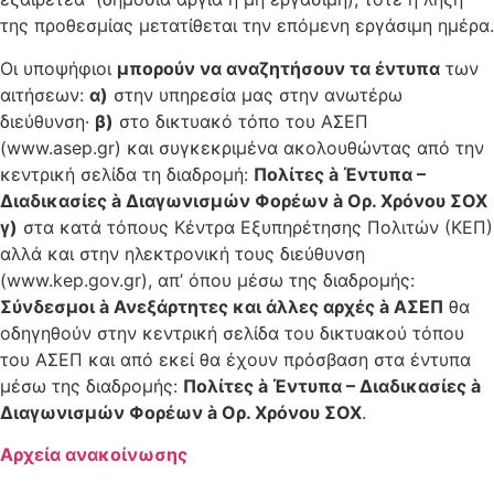
της προθεσμίας μετατίθεται την επόμενη εργάσιμη ημέρα.
Οι υποψήφιοι
μπορούν να αναζητήσουν τα έντυπα
των
αιτήσεων:
α)
στην υπηρεσία μας στην ανωτέρω
διεύθυνση·
β)
στο δικτυακό τόπο του ΑΣΕΠ
(www.asep.gr) και συγκεκριμένα ακολουθώντας από την
κεντρική σελίδα τη διαδρομή:
Πολίτες
à
Έντυπα –
Διαδικασίες
à
Διαγωνισμών Φορέων
à
Ορ. Χρόνου ΣΟΧ
γ)
στα κατά τόπους Κέντρα Εξυπηρέτησης Πολιτών (ΚΕΠ)
αλλά και στην ηλεκτρονική τους διεύθυνση
(www.kep.gov.gr), απ’ όπου μέσω της διαδρομής:
Σύνδεσμοι
à
Ανεξάρτητες και άλλες αρχές
à
ΑΣΕΠ
θα
οδηγηθούν στην κεντρική σελίδα του δικτυακού τόπου
του ΑΣΕΠ και από εκεί θα έχουν πρόσβαση στα έντυπα
μέσω της διαδρομής:
Πολίτες
à
Έντυπα – Διαδικασίες
à
Διαγωνισμών Φορέων
à
Ορ. Χρόνου ΣΟΧ
.
Αρχεία ανακοίνωσης