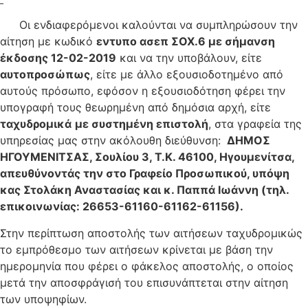
Οι ενδιαφερόμενοι καλούνται να συμπληρώσουν την
αίτηση με κωδικό
εντυπο ασεπ ΣΟΧ.6 με σήμανση
έκδοσης 12-02-2019
και να την υποβάλουν, είτε
αυτοπροσώπως
, είτε με άλλο εξουσιοδοτημένο από
αυτούς πρόσωπο, εφόσον η εξουσιοδότηση φέρει την
υπογραφή τους θεωρημένη από δημόσια αρχή, είτε
ταχυδρομικά
με συστημένη επιστολή
, στα γραφεία της
υπηρεσίας μας στην ακόλουθη διεύθυνση:
ΔΗΜΟΣ
ΗΓΟΥΜΕΝΙΤΣΑΣ, Σουλίου 3, Τ.Κ. 46100, Ηγουμενίτσα,
απευθύνοντάς την στο Γραφείο Προσωπικού, υπόψη
κας Στολάκη Αναστασίας και κ. Παππά Ιωάννη (τηλ.
επικοινωνίας: 26653-61160-61162-61156).
Στην περίπτωση αποστολής των αιτήσεων ταχυδρομικώς
το εμπρόθεσμο των αιτήσεων κρίνεται με βάση την
ημερομηνία που φέρει ο φάκελος αποστολής, ο οποίος
μετά την αποσφράγισή του επισυνάπτεται στην αίτηση
των υποψηφίων.