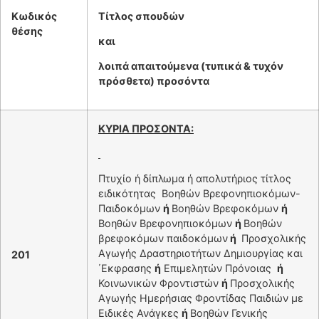
Κωδικός
Τίτλος σπουδών
θέσης
και
λοιπά απαιτούμενα (τυπικά & τυχόν
πρόσθετα) προσόντα
ΚΥΡΙΑ ΠΡΟΣΟΝΤΑ:
Πτυχίο ή δίπλωμα ή απολυτήριος τίτλος
ειδικότητας Βοηθών Βρεφονηπιοκόμων-
Παιδοκόμων
ή
Βοηθών Βρεφοκόμων
ή
Βοηθών Βρεφονηπιοκόμων
ή
Βοηθών
βρεφοκόμων παιδοκόμων
ή
Προσχολικής
Αγωγής Δραστηριοτήτων Δημιουργίας και
201
΄Εκφρασης
ή
Επιμελητών Πρόνοιας
ή
Κοινωνικών Φροντιστών
ή
Προσχολικής
Αγωγής Ημερήσιας Φροντίδας Παιδιών με
Ειδικές Ανάγκες
ή
Βοηθών Γενικής