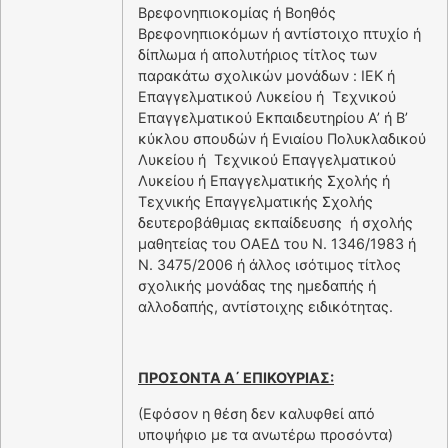
Βρεφονηπιοκομίας ή Βοηθός
Βρεφονηπιοκόμων ή αντίστοιχο πτυχίο ή
δίπλωμα ή απολυτήριος τίτλος των
παρακάτω σχολικών μονάδων : ΙΕΚ ή
Επαγγελματικού Λυκείου ή Τεχνικού
Επαγγελματικού Εκπαιδευτηρίου Α’ ή Β’
κύκλου σπουδών ή Ενιαίου Πολυκλαδικού
Λυκείου ή Τεχνικού Επαγγελματικού
Λυκείου ή Επαγγελματικής Σχολής ή
Τεχνικής Επαγγελματικής Σχολής
δευτεροβάθμιας εκπαίδευσης ή σχολής
μαθητείας του ΟΑΕΔ του Ν. 1346/1983 ή
Ν. 3475/2006 ή άλλος ισότιμος τίτλος
σχολικής μονάδας της ημεδαπής ή
αλλοδαπής, αντίστοιχης ειδικότητας.
ΠΡΟΣΟΝΤΑ Α΄ ΕΠΙΚΟΥΡΙΑΣ:
(Εφόσον η θέση δεν καλυφθεί από
υποψήφιο με τα ανωτέρω προσόντα)