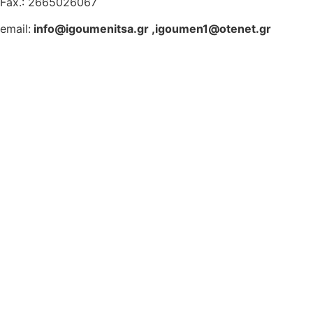
Fax.: 2665026067
email:
info@igoumenitsa.gr
,
igoumen1@otenet.gr
Ηλεκτρονικές Υπηρεσίες
Δωρέαν Wi-Fi
Οδηγός Δικαιολογητικών
Έξυπνες Εφαρμογές
Εθελοντισμός
ΕΣΠΑ
Κέντρο Κοινότητας
Newsletter