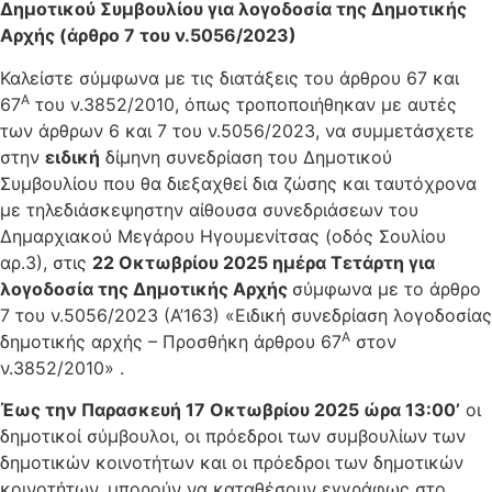
Δημοτικού Συμβουλίου για
λογοδοσία της Δημοτικής
Αρχής (άρθρο 7 του ν.5056/2023)
Καλείστε σύμφωνα με τις διατάξεις του άρθρου 67 και
Α
67
του ν.3852/2010, όπως τροποποιήθηκαν με αυτές
των άρθρων 6 και 7 του ν.5056/2023, να συμμετάσχετε
στην
ειδική
δίμηνη συνεδρίαση του Δημοτικού
Συμβουλίου που θα διεξαχθεί δια ζώσης και ταυτόχρονα
με τηλεδιάσκεψηστην αίθουσα συνεδριάσεων του
Δημαρχιακού Μεγάρου Ηγουμενίτσας (οδός Σουλίου
αρ.3), στις
22 Οκτωβρίου 2025 ημέρα Τετάρτη
για
λογοδοσία της Δημοτικής Αρχής
σύμφωνα με το άρθρο
7 του ν.5056/2023 (Α’163) «Ειδική συνεδρίαση λογοδοσίας
Α
δημοτικής αρχής – Προσθήκη άρθρου 67
στον
ν.3852/2010» .
Έως την Παρασκευή 17 Οκτωβρίου 2025 ώρα 13:00’
οι
δημοτικοί σύμβουλοι, οι πρόεδροι των συμβουλίων των
δημοτικών κοινοτήτων και οι πρόεδροι των δημοτικών
κοινοτήτων, μπορούν να καταθέσουν εγγράφως στο