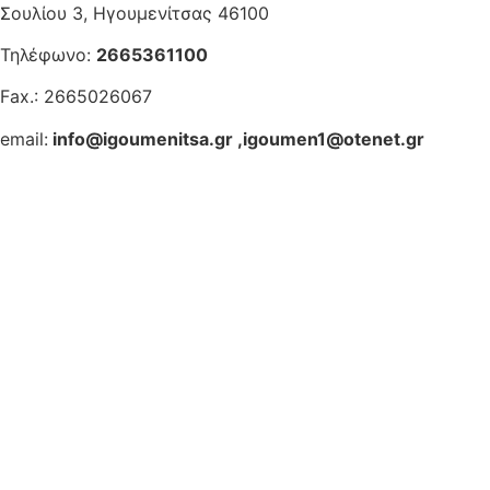
Σουλίου 3, Ηγουμενίτσας 46100
Τηλέφωνο:
2665361100
Fax.: 2665026067
email:
info@igoumenitsa.gr
,
igoumen1@otenet.gr
Ηλεκτρονικές Υπηρεσίες
Δωρέαν Wi-Fi
Οδηγός Δικαιολογητικών
Έξυπνες Εφαρμογές
Εθελοντισμός
ΕΣΠΑ