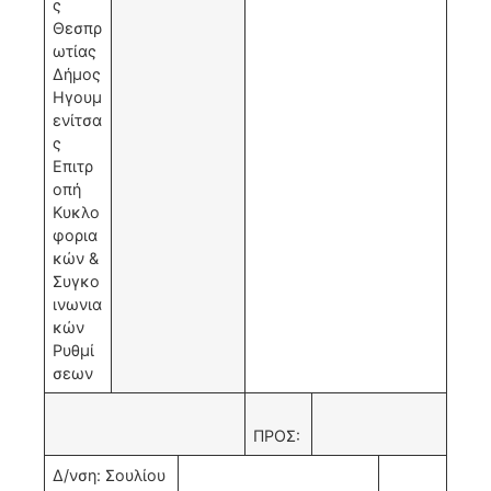
ς
Θεσπρ
ωτίας
Δήμος
Ηγουμ
ενίτσα
ς
Επιτρ
οπή
Κυκλο
φορια
κών &
Συγκο
ινωνια
κών
Ρυθμί
σεων
ΠΡΟΣ:
Δ/νση: Σουλίου