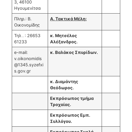
3, 46100
Ηγουμενίτσα
Πληρ.: Β.
Α. Τακτικά Μέλη:
Οικονομίδης
Τηλ . : 26653
κ. Μητσέλος
61233
Αλέξανδρος.
e-mail:
κ. Βαλάκος Σπυρίδων.
v.oikonomidis
@1345.syzefxi
s.gov.gr
κ. Διαμάντης
Θεόδωρος.
Εκπρόσωπος τμήμα
Τροχαίας.
Εκπρόσωπος Εμπ.
Συλλόγου.
Εκπρόσωπος Σχολή