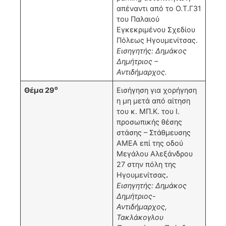
απέναντι από το Ο.Τ.Γ31
του Παλαιού
Εγκεκριμένου Σχεδίου
Πόλεως Ηγουμενίτσας.
Εισηγητής: Δημάκος
Δημήτριος –
Αντιδήμαρχος.
ο
Θέμα 29
Εισήγηση για χορήγηση
η μη μετά από αίτηση
του κ. ΜΠ.Κ. του Ι.
προσωπικής θέσης
στάσης – Στάθμευσης
ΑΜΕΑ επί της οδού
Μεγάλου Αλεξάνδρου
27 στην πόλη της
Ηγουμενίτσας
.
Εισηγητής: Δημάκος
Δημήτριος-
Αντιδήμαρχος,
Τακλάκογλου