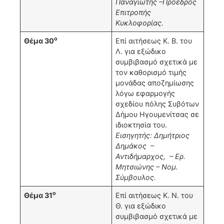
Παναγιώτης –Πρόεδρος
Επιτροπής
Κυκλοφορίας.
ο
Θέμα 30
Επί αιτήσεως Κ. Β. του
Λ. για εξώδικο
συμβιβασμό σχετικά με
τον καθορισμό τιμής
μονάδας αποζημίωσης
λόγω εφαρμογής
σχεδίου πόλης Συβότων
Δήμου Ηγουμενίτσας σε
ιδιοκτησία του.
Εισηγητής: Δημήτριος
Δημάκος –
Αντιδήμαρχος, – Ερ.
Μητσιώνης – Νομ.
Σύμβουλος.
ο
Θέμα 31
Επί αιτήσεως Κ. Ν. του
Θ. για εξώδικο
συμβιβασμό σχετικά με