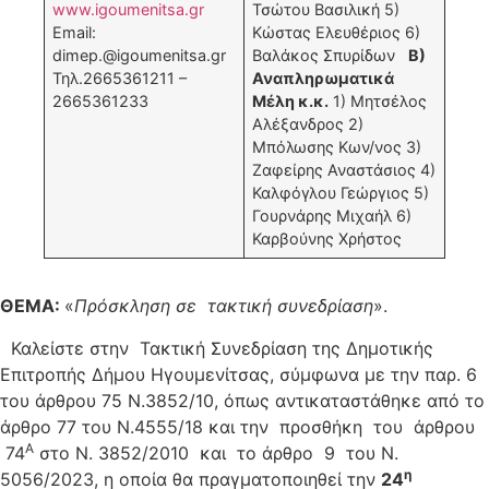
www.igoumenitsa.gr
Τσώτου Βασιλική 5)
Email:
Κώστας Ελευθέριος 6)
dimep.@igoumenitsa.gr
Βαλάκος Σπυρίδων
Β)
Τηλ.2665361211 –
Αναπληρωματικά
2665361233
Μέλη κ.κ.
1) Μητσέλος
Αλέξανδρος 2)
Μπόλωσης Κων/νος 3)
Ζαφείρης Αναστάσιος 4)
Καλφόγλου Γεώργιος 5)
Γουρνάρης Μιχαήλ 6)
Καρβούνης Χρήστος
ΘΕΜΑ:
«
Πρόσκληση σε τακτική συνεδρίαση
».
Καλείστε στην Τακτική Συνεδρίαση της Δημοτικής
Επιτροπής Δήμου Ηγουμενίτσας, σύμφωνα με την παρ. 6
του άρθρου 75 Ν.3852/10, όπως αντικαταστάθηκε από το
άρθρο 77 του Ν.4555/18 και την προσθήκη του άρθρου
Α
74
στο Ν. 3852/2010 και το άρθρο 9 του Ν.
η
5056/2023, η οποία θα πραγματοποιηθεί την
24