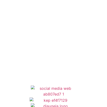
Έξυπνες Εφαρμογές
Εθελοντισμός
ΕΣΠΑ
Κέντρο Κοινότητας
Newsletter
Όροι Χρήσης
Δήλωση Προσβασιμότητας