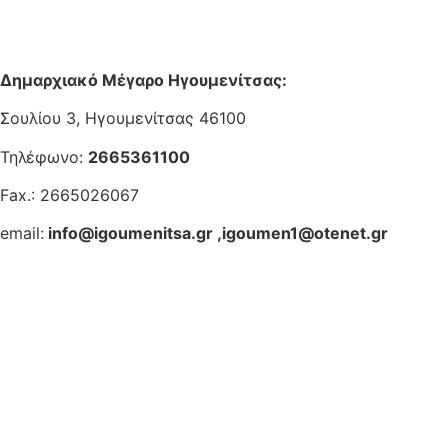
Δημαρχιακό Μέγαρο Ηγουμενίτσας:
Σουλίου 3, Ηγουμενίτσας 46100
Τηλέφωνο:
2665361100
Fax.: 2665026067
email:
info@igoumenitsa.gr
,
igoumen1@otenet.gr
Ηλεκτρονικές Υπηρεσίες
Δωρέαν Wi-Fi
Οδηγός Δικαιολογητικών