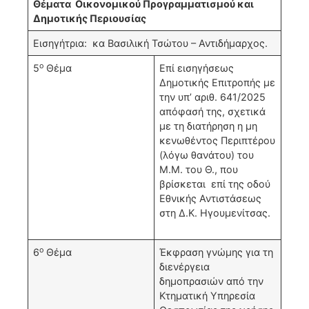
Θέματα Οικονομικού Προγραμματισμού και
Δημοτικής Περιουσίας
Εισηγήτρια: κα Βασιλική Τσώτου – Αντιδήμαρχος.
ο
5
Θέμα
Επί εισηγήσεως
Δημοτικής Επιτροπής με
την υπ’ αριθ. 641/2025
απόφασή της, σχετικά
με τη διατήρηση η μη
κενωθέντος Περιπτέρου
(λόγω θανάτου) του
Μ.Μ. του Θ., που
βρίσκεται επί της οδού
Εθνικής Αντιστάσεως
στη Δ.Κ. Ηγουμενίτσας.
ο
6
Θέμα
Έκφραση γνώμης για τη
διενέργεια
δημοπρασιών από την
Κτηματική Υπηρεσία