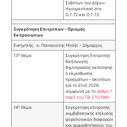
Συβότων του Δήμου
Ηγουμενίτσας στα
Ο.Τ.72 και Ο.Τ.73.
Συγκρότηση Επιτροπών – Ορισμός
Εκπροσώπων
Εισηγητής: κ. Παναγιώτης Νταής – Δήμαρχος.
ο
13
Θέμα
Συγκρότηση Επιτροπής
διεξαγωγής
δημοπρασίας εκποίησης
ή εκμίσθωσης
πραγμάτων – ακινήτων
για το έτος 2026,
σύμφωνα με το
άρθρο 1
παρ.1 του ΠΔ 270/1981
.
ο
14
Θέμα
Συγκρότηση επιτροπής
συμβιβαστικής επίλυσης
φορολογικών διαφορών
και αμφισβητήσεων του