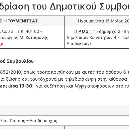
ρίαση του Δημοτικού Συμβου
Σ ΗΓΟΥΜΕΝΙΤΣΑΣ
Ηγουμενίτσα 15 Μαΐου 
ίου 3 Τ.Κ. 461 00 –
Π Ρ Ο Σ :
1.-Δήμαρχο 2.-Δ
Γεώργιος Μ. Κατσιμάνης
Δημοτικών Κοινοτήτων 4.-Προ
gr
Αποδεκτών)
ού Συμβουλίου
.3852/2010, όπως τροποποιήθηκαν με αυτές του άρθρου 6
 δια ζώσης και ταυτόχρονα με τηλεδιάσκεψη στην αίθου
και ώρα 19:30’
, για συζήτηση και λήψη αποφάσεων στα 
ας Παππάς – Αντιδήμαρχος