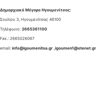
Δημαρχιακό Μέγαρο Ηγουμενίτσας:
Σουλίου 3, Ηγουμενίτσας 46100
Τηλέφωνο:
2665361100
Fax.: 2665026067
email:
info@igoumenitsa.gr
,
igoumen1@otenet.gr
Ηλεκτρονικές Υπηρεσίες
Δωρέαν Wi-Fi
Οδηγός Δικαιολογητικών
Έξυπνες Εφαρμογές