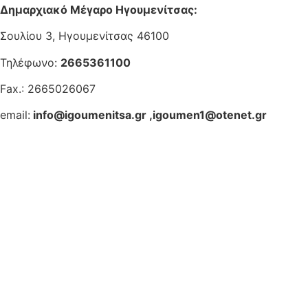
Δημαρχιακό Μέγαρο Ηγουμενίτσας:
Σουλίου 3, Ηγουμενίτσας 46100
Τηλέφωνο:
2665361100
Fax.: 2665026067
email:
info@igoumenitsa.gr
,
igoumen1@otenet.gr
Ηλεκτρονικές Υπηρεσίες
Δωρέαν Wi-Fi
Οδηγός Δικαιολογητικών
Έξυπνες Εφαρμογές
Εθελοντισμός