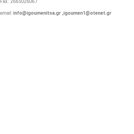
Fax.: 2665026067
email:
info@igoumenitsa.gr
,
igoumen1@otenet.gr
Ηλεκτρονικές Υπηρεσίες
Δωρέαν Wi-Fi
Οδηγός Δικαιολογητικών
Έξυπνες Εφαρμογές
Εθελοντισμός
ΕΣΠΑ
Κέντρο Κοινότητας
Newsletter