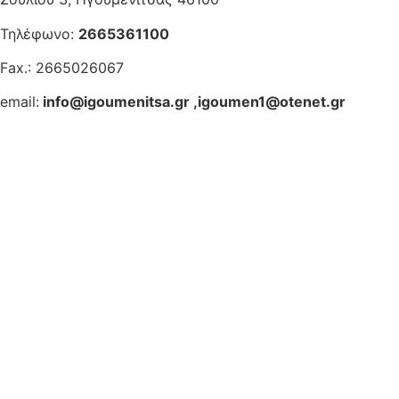
Τηλέφωνο:
2665361100
Fax.: 2665026067
email:
info@igoumenitsa.gr
,
igoumen1@otenet.gr
Ηλεκτρονικές Υπηρεσίες
Δωρέαν Wi-Fi
Οδηγός Δικαιολογητικών
Έξυπνες Εφαρμογές
Εθελοντισμός
ΕΣΠΑ