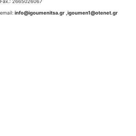
Fax.: 2665026067
email:
info@igoumenitsa.gr
,
igoumen1@otenet.gr
Ηλεκτρονικές Υπηρεσίες
Δωρέαν Wi-Fi
Οδηγός Δικαιολογητικών
Έξυπνες Εφαρμογές
Εθελοντισμός
ΕΣΠΑ
Κέντρο Κοινότητας
Newsletter