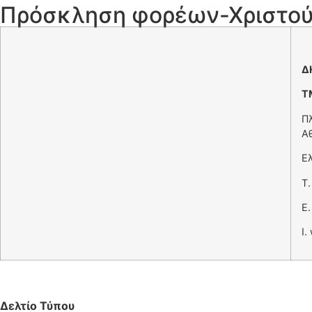
Πρόσκληση φορέων-Χριστού
Δ
Τ
Πλ
Α
Ε
T
Ε
I.
Δελτίο Τύπου