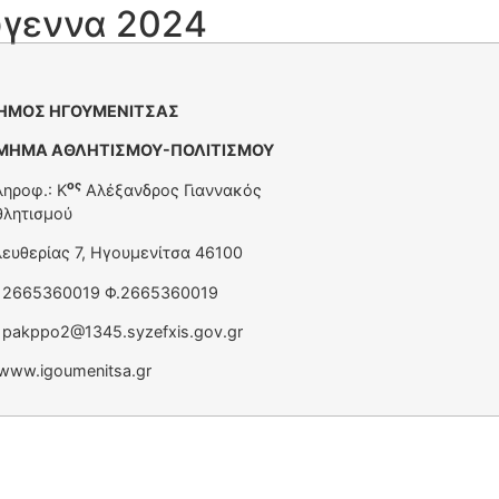
γεννα 2024
ΗΜΟΣ ΗΓΟΥΜΕΝΙΤΣΑΣ
ΜΗΜΑ ΑΘΛΗΤΙΣΜΟΥ-ΠΟΛΙΤΙΣΜΟΥ
ος
ηροφ.: Κ
Αλέξανδρος Γιαν
θλητισμού
λευθερίας 7, Ηγουμενίτσα 46100
. 2665360019 Φ.2665360019
.
pakppo2@1345.syzefxis.gov.gr
 www.igoumenitsa.gr