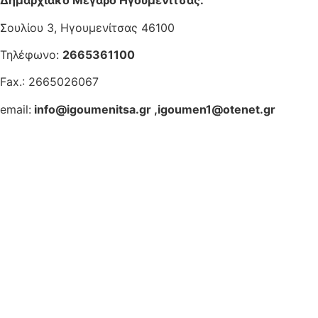
Δημαρχιακό Μέγαρο Ηγουμενίτσας:
Σουλίου 3, Ηγουμενίτσας 46100
Τηλέφωνο:
2665361100
Fax.: 2665026067
email:
info@igoumenitsa.gr
,
igoumen1@otenet.gr
Ηλεκτρονικές Υπηρεσίες
Δωρέαν Wi-Fi
Οδηγός Δικαιολογητικών
Έξυπνες Εφαρμογές
Εθελοντισμός