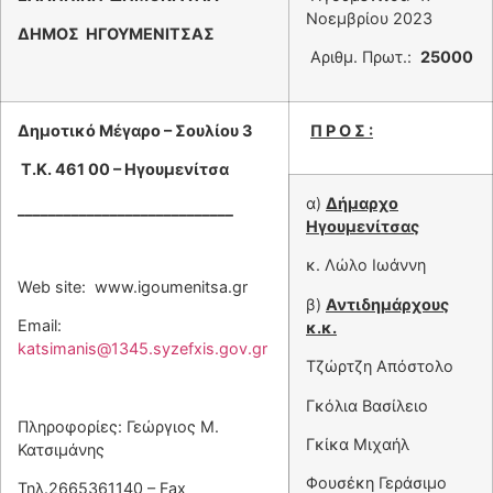
Νοεμβρίου 2023
ΔΗΜΟΣ ΗΓΟΥΜΕΝΙΤΣΑΣ
Αριθμ. Πρωτ.:
25000
Δημοτικό Μέγαρο – Σουλίου 3
Π Ρ Ο Σ :
Τ.Κ. 461 00 – Ηγουμενίτσα
α)
Δήμαρχο
____________________________
Ηγουμενίτσας
κ. Λώλο Ιωάννη
Web site: www.igoumenitsa.gr
β)
Αντιδημάρχους
Email:
κ.κ.
katsimanis@1345.syzefxis.gov.gr
Τζώρτζη Απόστολο
Γκόλια Βασίλειο
Πληροφορίες: Γεώργιος Μ.
Γκίκα Μιχαήλ
Κατσιμάνης
Φουσέκη Γεράσιμο
Τηλ.2665361140 – Fax