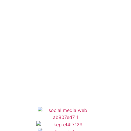
Έξυπνες Εφαρμογές
Εθελοντισμός
ΕΣΠΑ
Κέντρο Κοινότητας
Newsletter
Όροι Χρήσης
Δήλωση Προσβασιμότητας