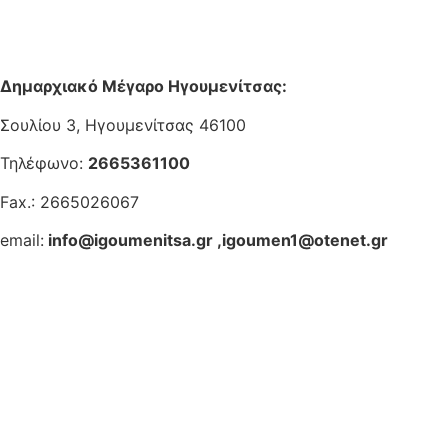
Δημαρχιακό Μέγαρο Ηγουμενίτσας:
Σουλίου 3, Ηγουμενίτσας 46100
Τηλέφωνο:
2665361100
Fax.: 2665026067
email:
info@igoumenitsa.gr
,
igoumen1@otenet.gr
Ηλεκτρονικές Υπηρεσίες
Δωρέαν Wi-Fi
Οδηγός Δικαιολογητικών