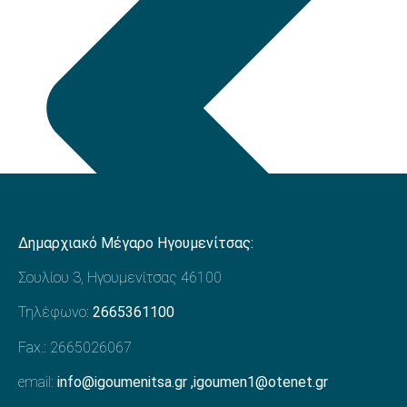
Δημαρχιακό Μέγαρο Ηγουμενίτσας:
Σουλίου 3, Ηγουμενίτσας 46100
Τηλέφωνο:
2665361100
Fax.: 2665026067
email:
info@igoumenitsa.gr
,
igoumen1@otenet.gr