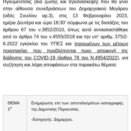
Ηγουμενίτσας (δια ζώσης και τηλεδιάσκεψη) που θα γίνει
στην αίθουσα συνεδριάσεων του Δημαρχιακού Μεγάρου
(οδός Σουλίου αρ.3),
στις 13 Φεβρουαρίου 2023,
ημέρα Δευτέρα και ώρα 18:30’
σύμφωνα με τις διατάξεις του
άρθρου 67 του ν.3852/2010, όπως αυτό αντικαταστάθηκε
από το άρθρο 74 του ν.4555/2018 και την υπ’ αριθμ. 375/2-
6-2022 εγκύκλιο του ΥΠΕΣ και
τηρουμένων των μέτρων
προστασίας που προβλέπονται προς αποφυγή της
διάδοσης του COVID-19 (άρθρο 78 του Ν.4954/2022)
, για
συζήτηση και λήψη αποφάσεων στα παρακάτω θέματα:
ΘΕΜΑ
Ενημέρωση επί των αποτελεσμάτων καταγραφής
ο
1
της Δημοτικής Περιουσίας.
-Εισηγητής: Δήμαρχος.