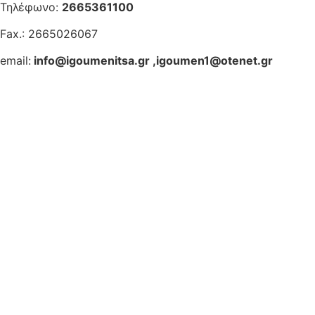
Τηλέφωνο:
2665361100
Fax.: 2665026067
email:
info@igoumenitsa.gr
,
igoumen1@otenet.gr
Ηλεκτρονικές Υπηρεσίες
Δωρέαν Wi-Fi
Οδηγός Δικαιολογητικών
Έξυπνες Εφαρμογές
Εθελοντισμός
ΕΣΠΑ
Κέντρο Κοινότητας