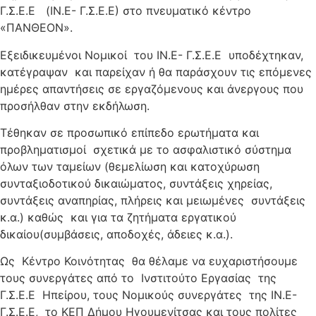
Γ.Σ.Ε.Ε (ΙΝ.Ε- Γ.Σ.Ε.Ε) στο πνευματικό κέντρο
«ΠΑΝΘΕΟΝ».
Εξειδικευμένοι Νομικοί του ΙΝ.Ε- Γ.Σ.Ε.Ε υποδέχτηκαν,
κατέγραψαν και παρείχαν ή θα παράσχουν τις επόμενες
ημέρες απαντήσεις σε εργαζόμενους και άνεργους που
προσήλθαν στην εκδήλωση.
Τέθηκαν σε προσωπικό επίπεδο ερωτήματα και
προβληματισμοί σχετικά με το ασφαλιστικό σύστημα
όλων των ταμείων (θεμελίωση και κατοχύρωση
συνταξιοδοτικού δικαιώματος, συντάξεις χηρείας,
συντάξεις αναπηρίας, πλήρεις και μειωμένες συντάξεις
κ.α.) καθώς και για τα ζητήματα εργατικού
δικαίου(συμβάσεις, αποδοχές, άδειες κ.α.).
Ως Κέντρο Κοινότητας θα θέλαμε να ευχαριστήσουμε
τους συνεργάτες από το Ινστιτούτο Εργασίας της
Γ.Σ.Ε.Ε Ηπείρου, τους Νομικούς συνεργάτες της ΙΝ.Ε-
Γ.Σ.Ε.Ε, το ΚΕΠ Δήμου Ηγουμενίτσας και τους πολίτες