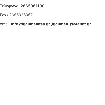
Τηλέφωνο:
2665361100
Fax.: 2665026067
email:
info@igoumenitsa.gr
,
igoumen1@otenet.gr
Ηλεκτρονικές Υπηρεσίες
Δωρέαν Wi-Fi
Οδηγός Δικαιολογητικών
Έξυπνες Εφαρμογές
Εθελοντισμός
ΕΣΠΑ