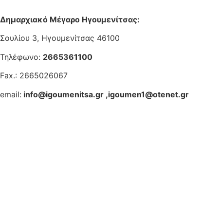
Δημαρχιακό Μέγαρο Ηγουμενίτσας:
Σουλίου 3, Ηγουμενίτσας 46100
Τηλέφωνο:
2665361100
Fax.: 2665026067
email:
info@igoumenitsa.gr
,
igoumen1@otenet.gr
Ηλεκτρονικές Υπηρεσίες
Δωρέαν Wi-Fi
Οδηγός Δικαιολογητικών
Έξυπνες Εφαρμογές