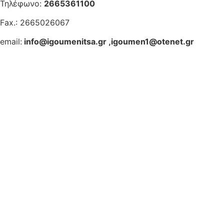
Τηλέφωνο:
2665361100
Fax.: 2665026067
email:
info@igoumenitsa.gr
,
igoumen1@otenet.gr
Ηλεκτρονικές Υπηρεσίες
Δωρέαν Wi-Fi
Οδηγός Δικαιολογητικών
Έξυπνες Εφαρμογές
Εθελοντισμός
ΕΣΠΑ
Κέντρο Κοινότητας