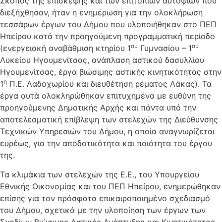
Σκοπός της επίσκεψης και των επιτόπιων αυτοψιών που
διεξήχθησαν, ήταν η ενημέρωση για την ολοκλήρωση
τεσσάρων έργων του Δήμου που υλοποιήθηκαν στο ΠΕΠ
Ηπείρου κατά την προηγούμενη προγραμματική περίοδο
ου
ου
(ενεργειακή αναβάθμιση κτηρίου 1
Γυμνασίου – 1
Λυκείου Ηγουμενίτσας, ανάπλαση αστικού δασυλλίου
Ηγουμενίτσας, έργα βιώσιμης αστικής κινητικότητας στην
η
1
Π.Ε. Λαδοχωρίου και διευθέτηση ρέματος Λάκας). Τα
έργα αυτά ολοκληρώθηκαν επιτυχημένα με ευθύνη της
προηγούμενης Δημοτικής Αρχής και πάντα υπό την
αποτελεσματική επίβλεψη των στελεχών της Διεύθυνσης
Τεχνικών Υπηρεσιών του Δήμου, η οποία αναγνωρίζεται
ευρέως, για την αποδοτικότητα και ποιότητα του έργου
της.
Τα κλιμάκια των στελεχών της Ε.Ε., του Υπουργείου
Εθνικής Οικονομίας και του ΠΕΠ Ηπείρου, ενημερώθηκαν
επίσης για τον πρόσφατα επικαιροποιημένο σχεδιασμό
του Δήμου, σχετικά με την υλοποίηση των έργων των
Σχεδίων Βιώσιμης Αστικής Ανάπτυξης και Κινητικότητας,