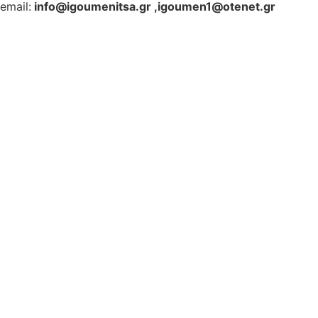
email:
info@igoumenitsa.gr
,
igoumen1@otenet.gr
Ηλεκτρονικές Υπηρεσίες
Δωρέαν Wi-Fi
Οδηγός Δικαιολογητικών
Έξυπνες Εφαρμογές
Εθελοντισμός
ΕΣΠΑ
Κέντρο Κοινότητας
Newsletter
Όροι Χρήσης