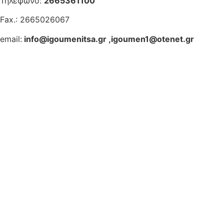
Τηλέφωνο:
2665361100
Fax.: 2665026067
email:
info@igoumenitsa.gr
,
igoumen1@otenet.gr
Ηλεκτρονικές Υπηρεσίες
Δωρέαν Wi-Fi
Οδηγός Δικαιολογητικών
Έξυπνες Εφαρμογές
Εθελοντισμός
ΕΣΠΑ
Κέντρο Κοινότητας