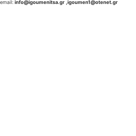
email:
info@igoumenitsa.gr
,
igoumen1@otenet.gr
Ηλεκτρονικές Υπηρεσίες
Δωρέαν Wi-Fi
Οδηγός Δικαιολογητικών
Έξυπνες Εφαρμογές
Εθελοντισμός
ΕΣΠΑ
Κέντρο Κοινότητας
Newsletter
Όροι Χρήσης