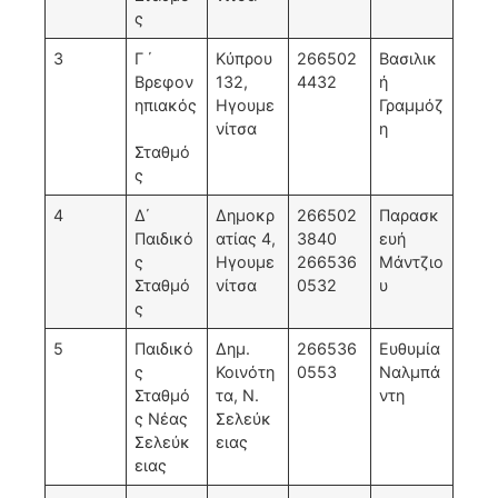
ς
3
Γ ΄
Κύπρου
266502
Βασιλικ
Βρεφον
132,
4432
ή
ηπιακός
Ηγουμε
Γραμμόζ
νίτσα
η
Σταθμό
ς
4
Δ΄
Δημοκρ
266502
Παρασκ
Παιδικό
ατίας 4,
3840
ευή
ς
Ηγουμε
266536
Μάντζιο
Σταθμό
νίτσα
0532
υ
ς
5
Παιδικό
Δημ.
266536
Ευθυμία
ς
Κοινότη
0553
Ναλμπά
Σταθμό
τα, Ν.
ντη
ς Νέας
Σελεύκ
Σελεύκ
ειας
ειας