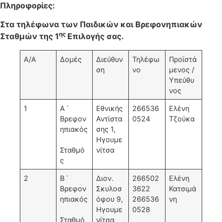
Πληροφορίες:
Στα τηλέφωνα των Παιδικών και Βρεφονηπιακών
ης
Σταθμών της 1
Επιλογής σας.
Α/Α
Δομές
Διεύθυν
Τηλέφω
Προϊστά
ση
νο
μενος /
Υπεύθυ
νος
1
Α ΄
Εθνικής
266536
Ελένη
Βρεφον
Αντίστα
0524
Τζούκα
ηπιακός
σης 1,
Ηγουμε
Σταθμό
νίτσα
ς
2
Β ΄
Διον.
266502
Ελένη
Βρεφον
Σκυλοσ
3622
Κατσιμά
ηπιακός
όφου 9,
266536
νη
Ηγουμε
0528
Σταθμό
νίτσα