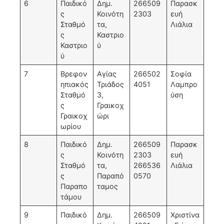
6
Παιδικό
Δημ.
266509
Παρασκ
ς
Κοινότη
2303
ευή
Σταθμό
τα,
Λιάλια
ς
Καστριο
Καστριο
ύ
ύ
7
Βρεφον
Αγίας
266502
Σοφία
ηπιακός
Τριάδος
4051
Λαμπρο
Σταθμό
3,
ύση
ς
Γραικοχ
Γραικοχ
ώρι
ωρίου
8
Παιδικό
Δημ.
266509
Παρασκ
ς
Κοινότη
2303
ευή
Σταθμό
τα,
266536
Λιάλια
ς
Παραπό
0570
Παραπο
ταμος
τάμου
9
Παιδικό
Δημ.
266509
Χριστίνα