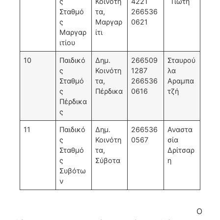
ς
Κοινότη
4221
Γιώτη
Σταθμό
τα,
266536
ς
Μαργαρ
0621
Μαργαρ
ίτι
ιτίου
10
Παιδικό
Δημ.
266509
Σταυρού
ς
Κοινότη
1287
λα
Σταθμό
τα,
266536
Αραμπα
ς
Πέρδικα
0616
τζή
Πέρδικα
ς
11
Παιδικό
Δημ.
266536
Αναστα
ς
Κοινότη
0567
σία
Σταθμό
τα,
Δρίτσαρ
ς
Σύβοτα
η
Συβότω
ν
Ο